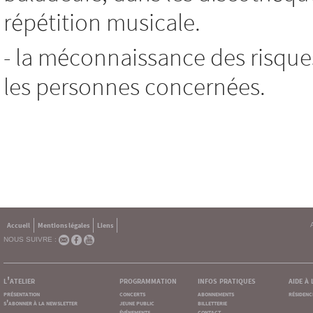
répétition musicale.
- la méconnaissance des risque
les personnes concernées.
Accueil
Mentions légales
Liens
NOUS SUIVRE :
l'atelier
programmation
infos pratiques
aide à
présentation
concerts
abonnements
résidenc
s'abonner à la newsletter
jeune public
billetterie
événements
contact