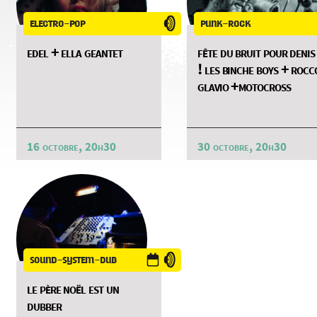
electro-pop
punk-rock
edel + ella geantet
fête du bruit pour denis
! les binche boys + rocc
glavio +motocross
16 octobre, 20h30
30 octobre, 20h30
sound-system-dub
le père noël est un
dubber