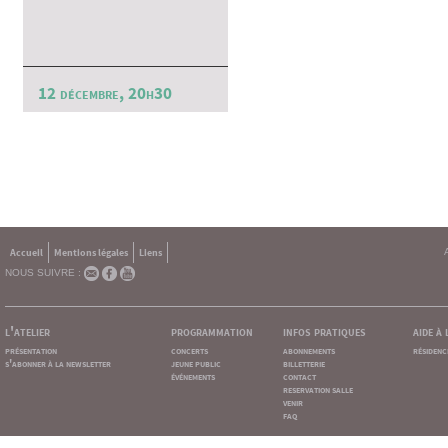
12 décembre, 20h30
Accueil
Mentions légales
Liens
NOUS SUIVRE :
l'atelier
programmation
infos pratiques
aide à
présentation
concerts
abonnements
résidenc
s'abonner à la newsletter
jeune public
billetterie
événements
contact
reservation salle
venir
faq