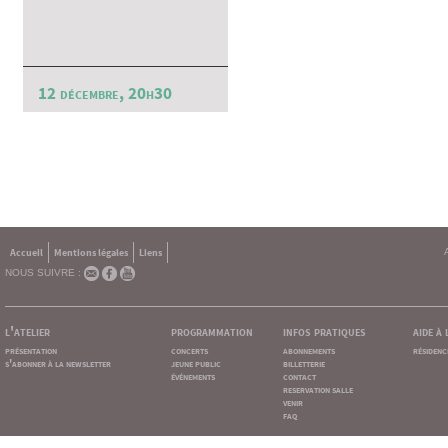
12 décembre, 20h30
Accueil
Mentions légales
Liens
NOUS SUIVRE :
l'atelier
programmation
infos pratiques
aide à
présentation
concerts
abonnements
résidenc
s'abonner à la newsletter
jeune public
billetterie
événements
contact
reservation salle
venir
faq