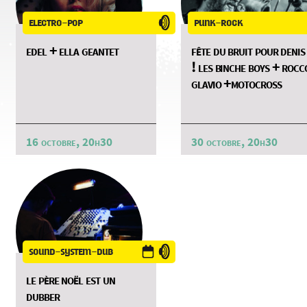
electro-pop
punk-rock
edel + ella geantet
fête du bruit pour denis
! les binche boys + rocc
glavio +motocross
16 octobre, 20h30
30 octobre, 20h30
sound-system-dub
le père noël est un
dubber