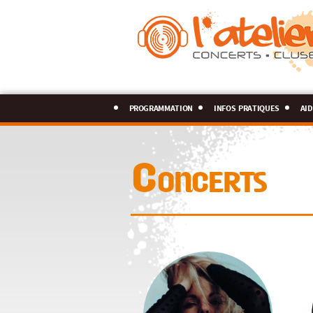
programmation
infos pratiques
aid
Concerts