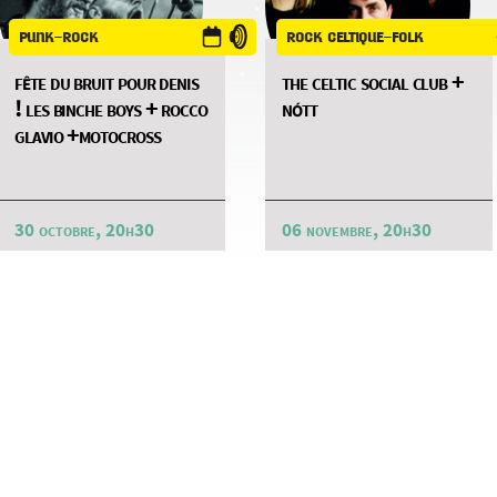
punk-rock
rock celtique-folk
fête du bruit pour denis
the celtic social club +
! les binche boys + rocco
nótt
glavio +motocross
30 octobre, 20h30
06 novembre, 20h30