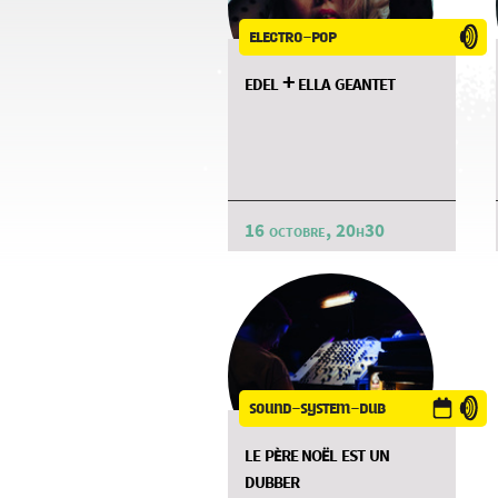
electro-pop
edel + ella geantet
16 octobre, 20h30
sound-system-dub
le père noël est un
dubber