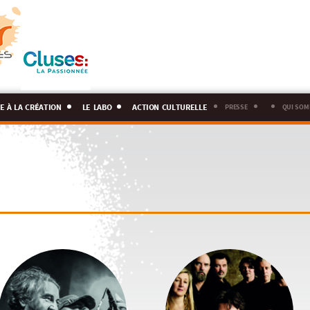
e à la création
le labo
action culturelle
presse
qui som