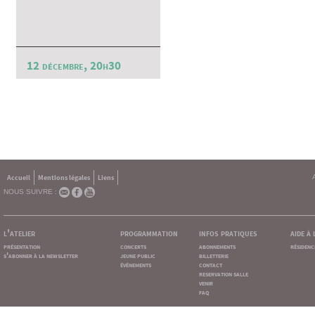
12 décembre, 20h30
Accueil
Mentions légales
Liens
NOUS SUIVRE :
l'atelier
programmation
infos pratiques
aide à
présentation
concerts
abonnements
résidenc
s'abonner à la newsletter
jeune public
billetterie
événements
contact
reservation salle
venir
faq