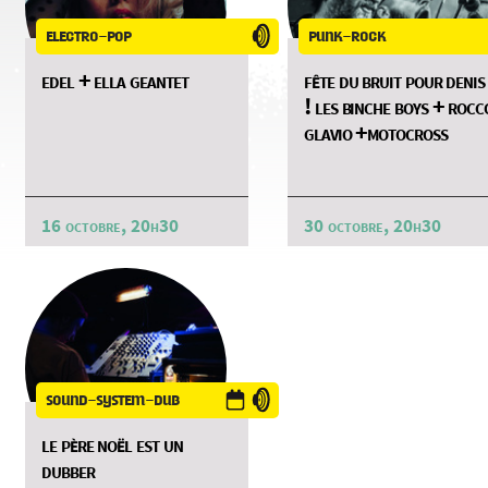
electro-pop
punk-rock
edel + ella geantet
fête du bruit pour denis
! les binche boys + rocc
glavio +motocross
16 octobre, 20h30
30 octobre, 20h30
sound-system-dub
le père noël est un
dubber