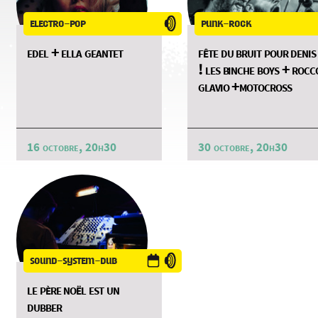
electro-pop
punk-rock
edel + ella geantet
fête du bruit pour denis
! les binche boys + rocc
glavio +motocross
16 octobre, 20h30
30 octobre, 20h30
sound-system-dub
le père noël est un
dubber