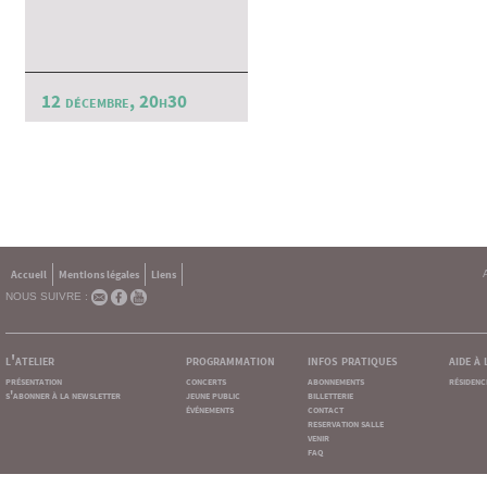
12 décembre, 20h30
Accueil
Mentions légales
Liens
NOUS SUIVRE :
l'atelier
programmation
infos pratiques
aide à
présentation
concerts
abonnements
résidenc
s'abonner à la newsletter
jeune public
billetterie
événements
contact
reservation salle
venir
faq