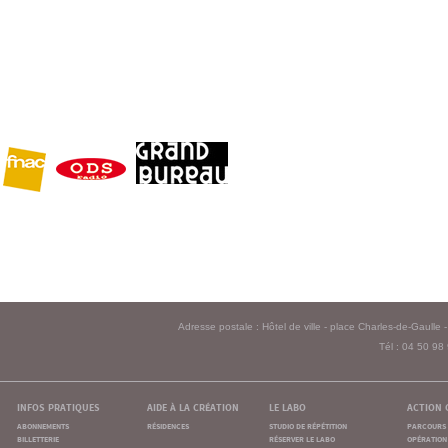
Adresse postale : Hôtel de ville - place Charles-de-Gaull
Tél : 04 50 98
infos pratiques
aide à la création
le labo
action 
abonnements
résidences
studio de répétition
parcours 
billetterie
réserver le labo
opération 