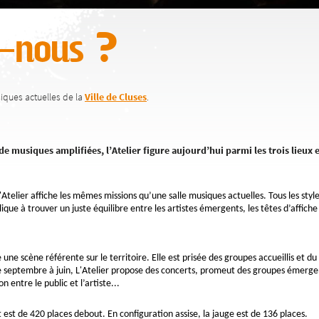
-nous ?
usiques actuelles de la
Ville de Cluses
.
de musiques amplifiées, l’Atelier figure aujourd’hui parmi les trois lieu
l'Atelier affiche les mêmes missions qu’une salle musiques actuelles. Tous les styl
que à trouver un juste équilibre entre les artistes émergents, les têtes d’affiche 
une scène référente sur le territoire. Elle est prisée des groupes accueillis et du 
De septembre à juin, L'Atelier propose des concerts, promeut des groupes émergen
 entre le public et l’artiste...
t est de 420 places debout. En configuration assise, la jauge est de 136 places.