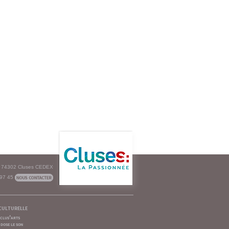
e - 74302 Cluses CEDEX
 97 45
culturelle
clus'arts
dose le son