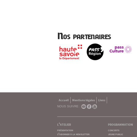
Nos partenaires
Accueil
Mentions légales
Liens
NOUS SUIVRE :
l'atelier
programmation
présentation
concerts
s'abonner à la newsletter
jeune public