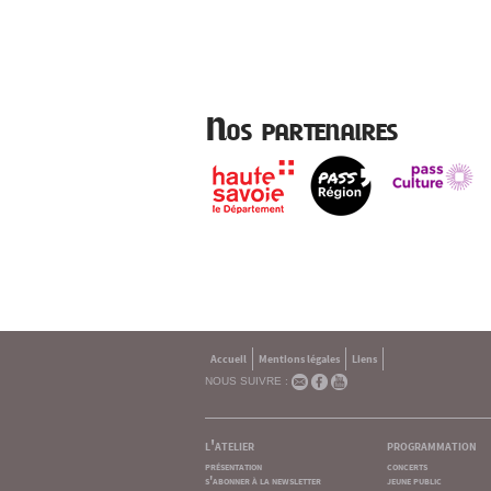
Nos partenaires
Accueil
Mentions légales
Liens
NOUS SUIVRE :
l'atelier
programmation
présentation
concerts
s'abonner à la newsletter
jeune public