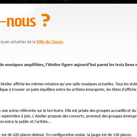
-nous ?
usiques actuelles de la
Ville de Cluses
.
de musiques amplifiées, l’Atelier figure aujourd’hui parmi les trois lieu
l'Atelier affiche les mêmes missions qu’une salle musiques actuelles. Tous les styl
que à trouver un juste équilibre entre les artistes émergents, les têtes d’affiche 
une scène référente sur le territoire. Elle est prisée des groupes accueillis et du 
De septembre à juin, L'Atelier propose des concerts, promeut des groupes émergen
 entre le public et l’artiste...
t est de 420 places debout. En configuration assise, la jauge est de 136 places.