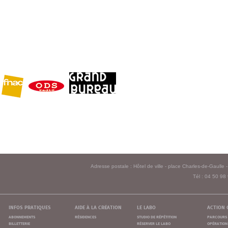
Adresse postale : Hôtel de ville - place Charles-de-Gaull
Tél : 04 50 98
infos pratiques
aide à la création
le labo
action 
abonnements
résidences
studio de répétition
parcours 
billetterie
réserver le labo
opération 