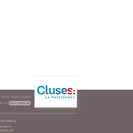
e - 74302 Cluses CEDEX
 97 45
culturelle
clus'arts
dose le son