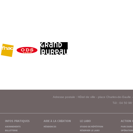
Adresse postale : Hôtel de ville - place Charles-de-Gaull
Tél : 04 50 98
infos pratiques
aide à la création
le labo
action 
abonnements
résidences
studio de répétition
parcours 
billetterie
réserver le labo
opération 