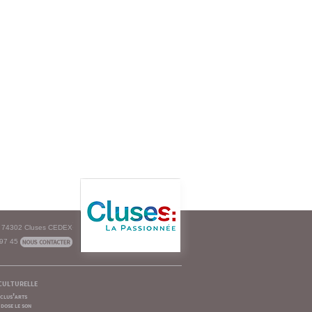
e - 74302 Cluses CEDEX
 97 45
culturelle
clus'arts
dose le son