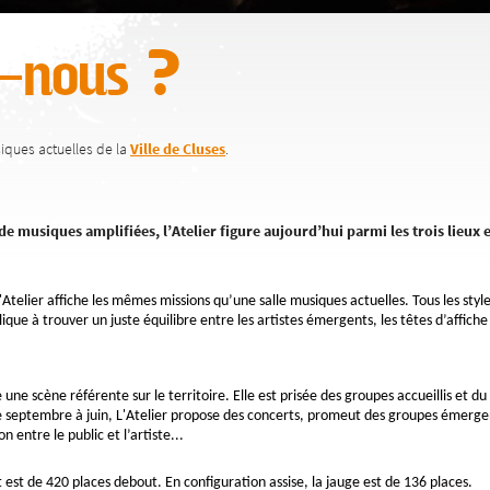
-nous ?
usiques actuelles de la
Ville de Cluses
.
de musiques amplifiées, l’Atelier figure aujourd’hui parmi les trois lieu
l'Atelier affiche les mêmes missions qu’une salle musiques actuelles. Tous les styl
que à trouver un juste équilibre entre les artistes émergents, les têtes d’affiche 
une scène référente sur le territoire. Elle est prisée des groupes accueillis et du 
De septembre à juin, L'Atelier propose des concerts, promeut des groupes émergen
 entre le public et l’artiste...
t est de 420 places debout. En configuration assise, la jauge est de 136 places.