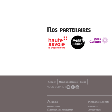
Nos partenaires
Accueil
Mentions légales
Liens
NOUS SUIVRE :
l'atelier
programmation
présentation
concerts
s'abonner à la newsletter
jeune public