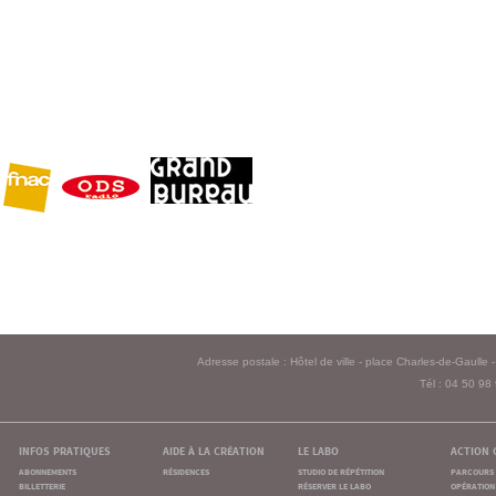
Adresse postale : Hôtel de ville - place Charles-de-Gaull
Tél : 04 50 98
infos pratiques
aide à la création
le labo
action 
abonnements
résidences
studio de répétition
parcours 
billetterie
réserver le labo
opération 