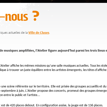
-nous ?
usiques actuelles de la
Ville de Cluses
.
de musiques amplifiées, l’Atelier figure aujourd’hui parmi les trois lieu
l'Atelier affiche les mêmes missions qu’une salle musiques actuelles. Tous les styl
que à trouver un juste équilibre entre les artistes émergents, les têtes d’affiche 
une scène référente sur le territoire. Elle est prisée des groupes accueillis et du 
De septembre à juin, L'Atelier propose des concerts, promeut des groupes émergen
 entre le public et l’artiste...
t est de 420 places debout. En configuration assise, la jauge est de 136 places.