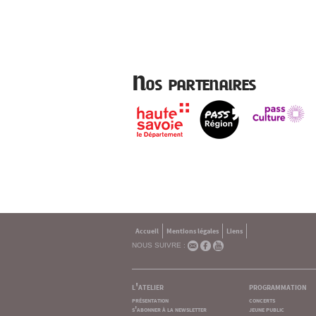
Nos partenaires
Accueil
Mentions légales
Liens
NOUS SUIVRE :
l'atelier
programmation
présentation
concerts
s'abonner à la newsletter
jeune public