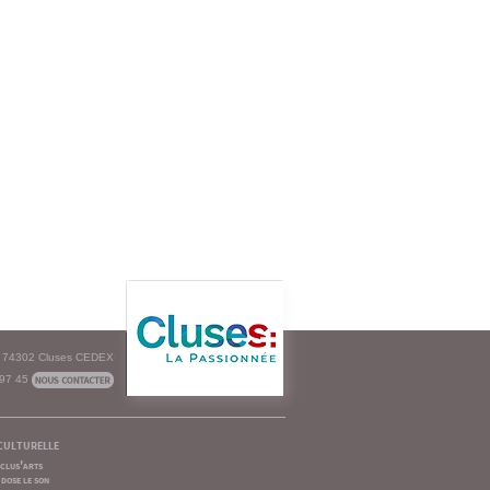
e - 74302 Cluses CEDEX
 97 45
culturelle
clus'arts
dose le son