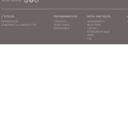
NOUS SUIVRE :
l'atelier
programmation
infos pratiques
présentation
concerts
abonnements
s'abonner à la newsletter
jeune public
billetterie
événements
contact
reservation salle
venir
faq