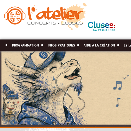
programmation
infos pratiques
aide à la création
le l