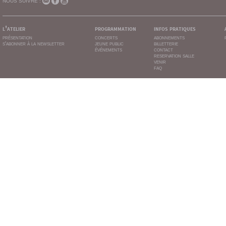
NOUS SUIVRE :
l'atelier
programmation
infos pratiques
présentation
concerts
abonnements
s'abonner à la newsletter
jeune public
billetterie
événements
contact
reservation salle
venir
faq