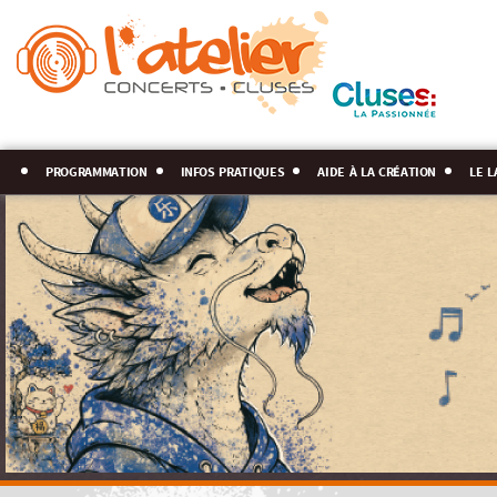
programmation
infos pratiques
aide à la création
le l