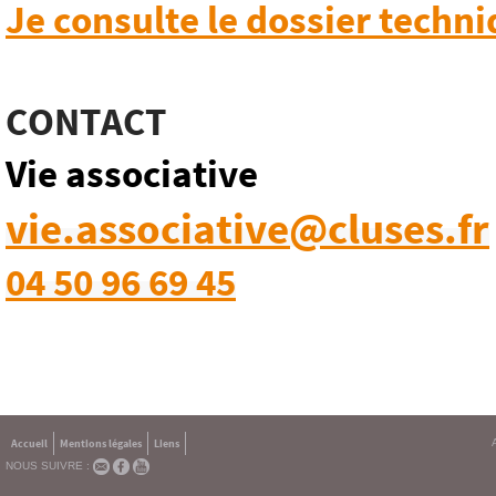
Je consulte le dossier techn
CONTACT
Vie associative
vie.associative@cluses.fr
04 50 96 69 45
Accueil
Mentions légales
Liens
NOUS SUIVRE :