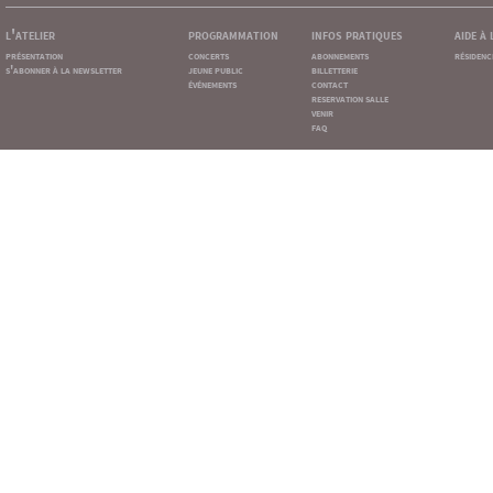
l'atelier
programmation
infos pratiques
aide à
présentation
concerts
abonnements
résidenc
s'abonner à la newsletter
jeune public
billetterie
événements
contact
reservation salle
venir
faq