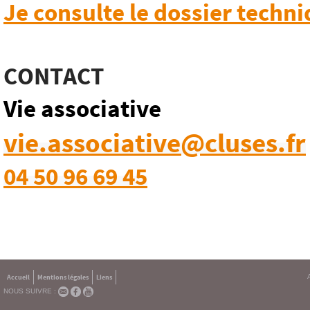
Je consulte le dossier techn
CONTACT
Vie associative
vie.associative@cluses.fr
04 50 96 69 45
Accueil
Mentions légales
Liens
NOUS SUIVRE :