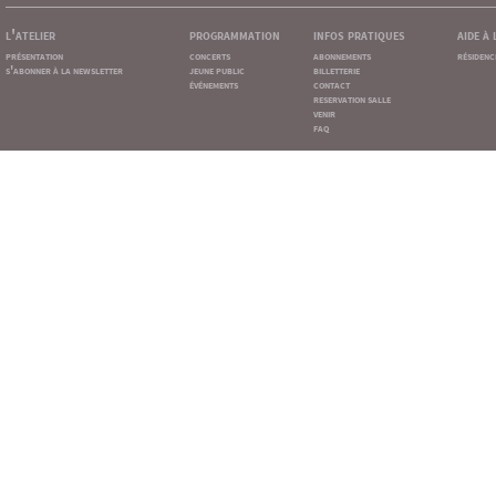
l'atelier
programmation
infos pratiques
aide à
présentation
concerts
abonnements
résidenc
s'abonner à la newsletter
jeune public
billetterie
événements
contact
reservation salle
venir
faq