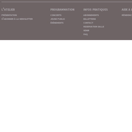
l'atelier
programmation
infos pratiques
aide à
présentation
concerts
abonnements
résidenc
s'abonner à la newsletter
jeune public
billetterie
événements
contact
reservation salle
venir
faq