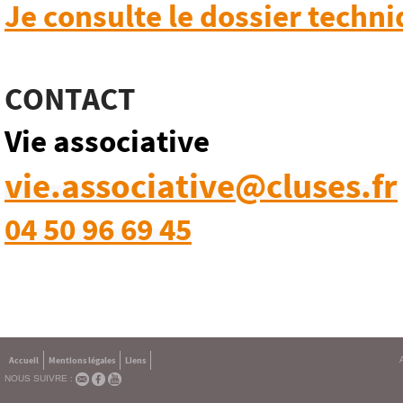
Je consulte le dossier techn
CONTACT
Vie associative
vie.associative@cluses.fr
04 50 96 69 45
Accueil
Mentions légales
Liens
NOUS SUIVRE :