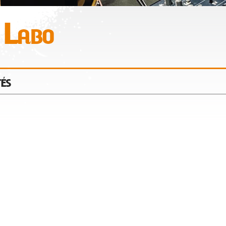
 Labo
tés