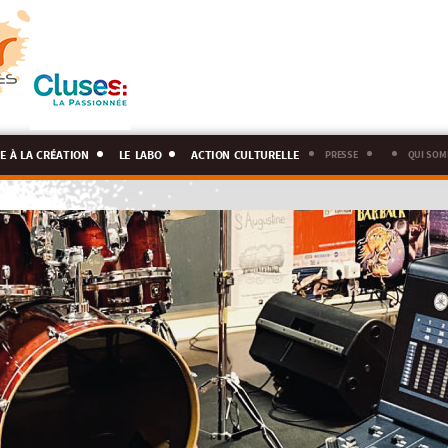
e à la création
le labo
action culturelle
presse
qui som