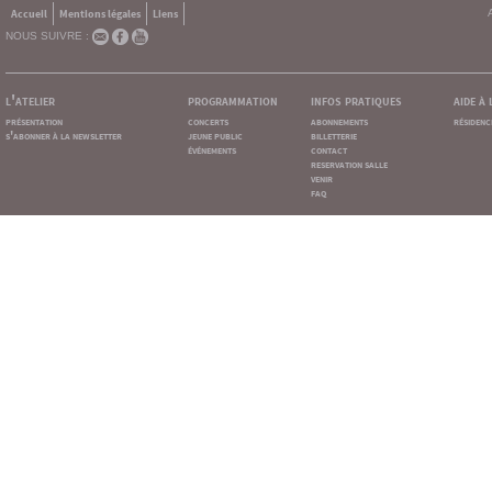
Accueil
Mentions légales
Liens
NOUS SUIVRE :
l'atelier
programmation
infos pratiques
aide à
présentation
concerts
abonnements
résidenc
s'abonner à la newsletter
jeune public
billetterie
événements
contact
reservation salle
venir
faq