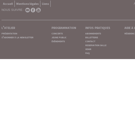
Accueil
Mentions légales
Liens
NOUS SUIVRE :
l'atelier
programmation
infos pratiques
aide à
présentation
concerts
abonnements
résidenc
s'abonner à la newsletter
jeune public
billetterie
événements
contact
reservation salle
venir
faq