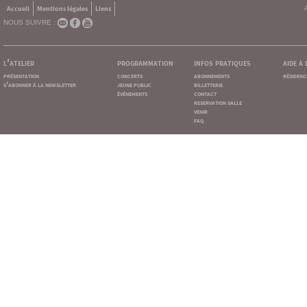
Accueil
Mentions légales
Liens
NOUS SUIVRE :
l'atelier
programmation
infos pratiques
aide à
présentation
concerts
abonnements
résidenc
s'abonner à la newsletter
jeune public
billetterie
événements
contact
reservation salle
venir
faq