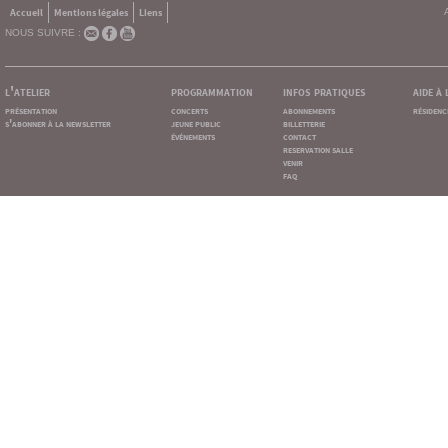
Accueil
Mentions légales
Liens
NOUS SUIVRE :
l'atelier
programmation
infos pratiques
aide à
présentation
concerts
abonnements
résidenc
s'abonner à la newsletter
jeune public
billetterie
événements
contact
reservation salle
venir
faq