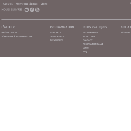
Accueil
Mentions légales
Liens
NOUS SUIVRE :
l'atelier
programmation
infos pratiques
aide à
présentation
concerts
abonnements
résidenc
s'abonner à la newsletter
jeune public
billetterie
événements
contact
reservation salle
venir
faq