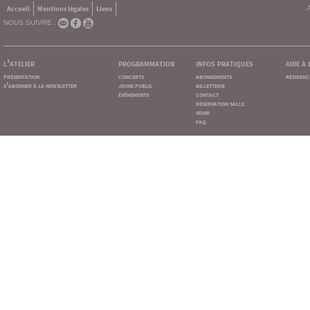
Accueil
Mentions légales
Liens
NOUS SUIVRE :
l'atelier
programmation
infos pratiques
aide à
présentation
concerts
abonnements
résidenc
s'abonner à la newsletter
jeune public
billetterie
événements
contact
reservation salle
venir
faq