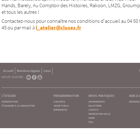
Hands, Barely, Au Comptoir des Histoires, Rakoon, LMZG, Groumpf 
et tous les autres !
Contactez-nous pour connaître nos conditions d'accueil au 04 50 
45 ou par mail à
l_atelier@cluses.fr
Accueil
Mentions légales
Liens
NOUS SUIVRE :
l'atelier
programmation
infos pratiques
aide à
présentation
concerts
abonnements
résidenc
s'abonner à la newsletter
jeune public
billetterie
événements
contact
reservation salle
venir
faq