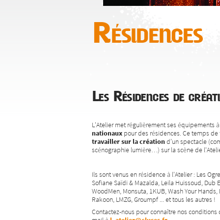
Résidences
Les Résidences de créat
L'Atelier met régulièrement ses équipements à 
nationaux
pour des résidences. Ce temps de 
travailler sur la création
d’un spectacle (com
scénographie lumière…) sur la scène de l'Atelie
Ils sont venus en résidence à l'Atelier : Les Og
Sofiane Saïdi & Mazalda, Leila Huissoud, Dub 
WoodMen, Monsuta, 1KUB, Wash Your Hands, Ba
Rakoon, LMZG, Groumpf ... et tous les autres !
Contactez-nous pour connaître nos conditions 
mail à
l_atelier@cluses.fr