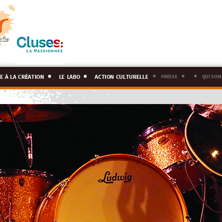
e à la création
le labo
action culturelle
presse
qui som