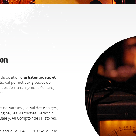
ion
disposition d'
artistes locaux et
travail permet aux groupes de
position, arrangement, écriture,
r.
res de Barback, Le Bal des Enragés,
Engine, Les Marmottes, Seraphin,
rely, Au Comptoir des Histoires,
d'accueil au 04 50 98 97 45 ou par