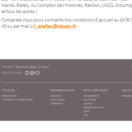
Hands, Barely, Au Comptoir des Histoires, Rakoon, LMZG, Groumpf 
et tous les autres !
Contactez-nous pour connaître nos conditions d'accueil au 04 50 
45 ou par mail à
l_atelier@cluses.fr
Accueil
Mentions légales
Liens
NOUS SUIVRE :
l'atelier
programmation
infos pratiques
aide à
présentation
concerts
abonnements
résidenc
s'abonner à la newsletter
jeune public
billetterie
événements
contact
reservation salle
venir
faq