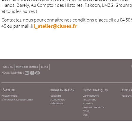
Hands, Barely, Au Comptoir des Histoires, Rakoon, LMZG, Groumpf 
et tous les autres !
Contactez-nous pour connaître nos conditions d'accueil au 04 50 
45 ou par mail à
l_atelier@cluses.fr
Accueil
Mentions légales
Liens
NOUS SUIVRE :
l'atelier
programmation
infos pratiques
aide à
présentation
concerts
abonnements
résidenc
s'abonner à la newsletter
jeune public
billetterie
événements
contact
reservation salle
venir
faq