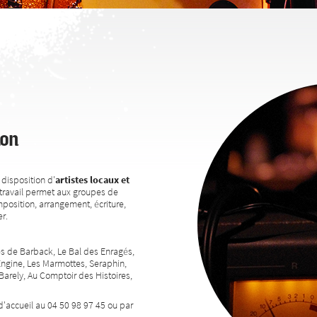
ion
disposition d'
artistes locaux et
travail permet aux groupes de
position, arrangement, écriture,
r.
res de Barback, Le Bal des Enragés,
Engine, Les Marmottes, Seraphin,
rely, Au Comptoir des Histoires,
d'accueil au 04 50 98 97 45 ou par