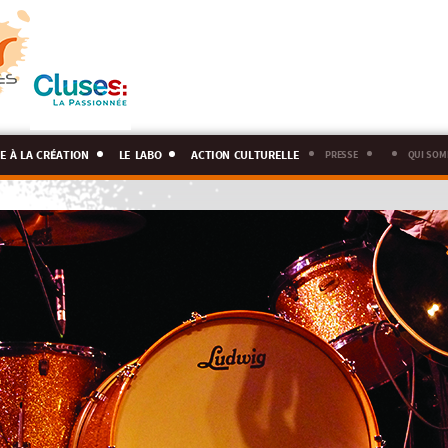
e à la création
le labo
action culturelle
presse
qui som