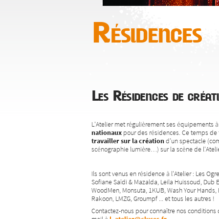
Résidences
Les Résidences de créat
L'Atelier met régulièrement ses équipements à 
nationaux
pour des résidences. Ce temps de 
travailler sur la création
d’un spectacle (com
scénographie lumière…) sur la scène de l'Atelie
Ils sont venus en résidence à l'Atelier : Les Og
Sofiane Saïdi & Mazalda, Leila Huissoud, Dub 
WoodMen, Monsuta, 1KUB, Wash Your Hands, Ba
Rakoon, LMZG, Groumpf ... et tous les autres !
Contactez-nous pour connaître nos conditions 
mail à
l_atelier@cluses.fr