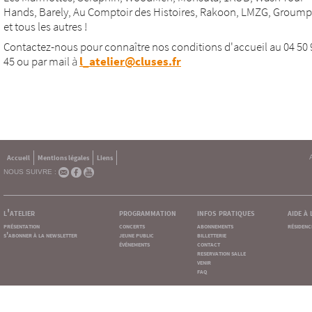
Hands, Barely, Au Comptoir des Histoires, Rakoon, LMZG, Groumpf 
et tous les autres !
Contactez-nous pour connaître nos conditions d'accueil au 04 50 
45 ou par mail à
l_atelier@cluses.fr
Accueil
Mentions légales
Liens
NOUS SUIVRE :
l'atelier
programmation
infos pratiques
aide à
présentation
concerts
abonnements
résidenc
s'abonner à la newsletter
jeune public
billetterie
événements
contact
reservation salle
venir
faq