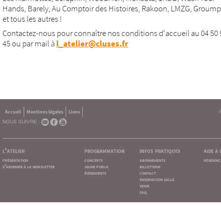
Hands, Barely, Au Comptoir des Histoires, Rakoon, LMZG, Groumpf 
et tous les autres !
Contactez-nous pour connaître nos conditions d'accueil au 04 50 
45 ou par mail à
l_atelier@cluses.fr
Accueil
Mentions légales
Liens
NOUS SUIVRE :
l'atelier
programmation
infos pratiques
aide à
présentation
concerts
abonnements
résidenc
s'abonner à la newsletter
jeune public
billetterie
événements
contact
reservation salle
venir
faq