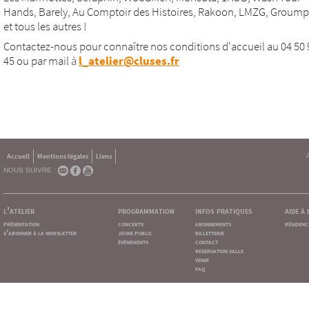
Hands, Barely, Au Comptoir des Histoires, Rakoon, LMZG, Groumpf 
et tous les autres !
Contactez-nous pour connaître nos conditions d'accueil au 04 50 
45 ou par mail à
l_atelier@cluses.fr
Accueil
Mentions légales
Liens
NOUS SUIVRE :
l'atelier
programmation
infos pratiques
aide à
présentation
concerts
abonnements
résidenc
s'abonner à la newsletter
jeune public
billetterie
événements
contact
reservation salle
venir
faq