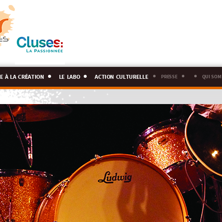
e à la création
le labo
action culturelle
presse
qui som