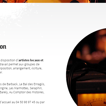
ion
disposition d'
artistes locaux et
travail permet aux groupes de
position, arrangement, écriture,
r.
res de Barback, Le Bal des Enragés,
Engine, Les Marmottes, Seraphin,
rely, Au Comptoir des Histoires,
d'accueil au 04 50 98 97 45 ou par