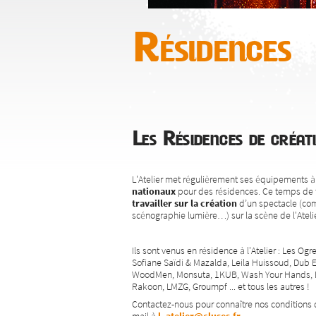
Résidences
Les Résidences de créat
L'Atelier met régulièrement ses équipements à 
nationaux
pour des résidences. Ce temps de 
travailler sur la création
d’un spectacle (com
scénographie lumière…) sur la scène de l'Atelie
Ils sont venus en résidence à l'Atelier : Les Og
Sofiane Saïdi & Mazalda, Leila Huissoud, Dub 
WoodMen, Monsuta, 1KUB, Wash Your Hands, Ba
Rakoon, LMZG, Groumpf ... et tous les autres !
Contactez-nous pour connaître nos conditions 
mail à
l_atelier@cluses.fr