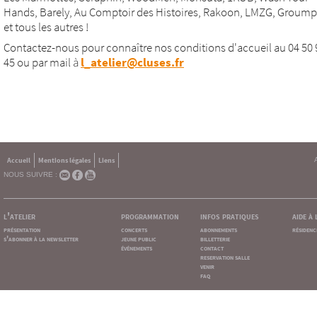
Hands, Barely, Au Comptoir des Histoires, Rakoon, LMZG, Groumpf 
et tous les autres !
Contactez-nous pour connaître nos conditions d'accueil au 04 50 
45 ou par mail à
l_atelier@cluses.fr
Accueil
Mentions légales
Liens
NOUS SUIVRE :
l'atelier
programmation
infos pratiques
aide à
présentation
concerts
abonnements
résidenc
s'abonner à la newsletter
jeune public
billetterie
événements
contact
reservation salle
venir
faq