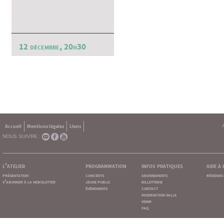
12 décembre, 20h30
Accueil
Mentions légales
Liens
NOUS SUIVRE :
l'atelier
programmation
infos pratiques
aide à
présentation
concerts
abonnements
résidenc
s'abonner à la newsletter
jeune public
billetterie
événements
contact
reservation salle
venir
faq