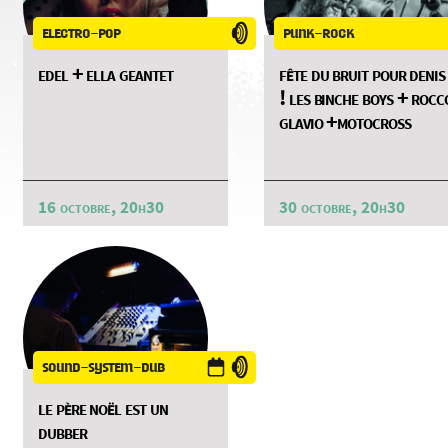
electro-pop
punk-rock
edel + ella geantet
fête du bruit pour denis
! les binche boys + rocc
glavio +motocross
16 octobre, 20h30
30 octobre, 20h30
sound-system-dub
le père noël est un
dubber