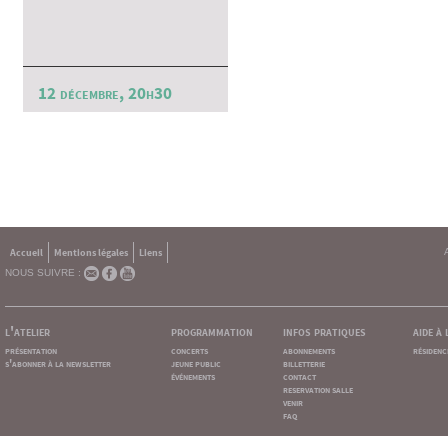
12 décembre, 20h30
Accueil
Mentions légales
Liens
NOUS SUIVRE :
l'atelier
programmation
infos pratiques
aide à
présentation
concerts
abonnements
résidenc
s'abonner à la newsletter
jeune public
billetterie
événements
contact
reservation salle
venir
faq