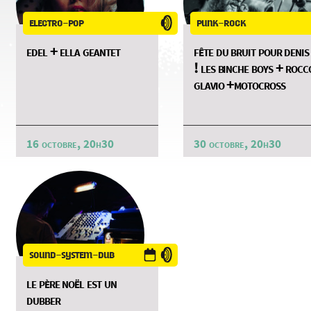
electro-pop
punk-rock
edel + ella geantet
fête du bruit pour denis
! les binche boys + rocc
glavio +motocross
16 octobre, 20h30
30 octobre, 20h30
sound-system-dub
le père noël est un
dubber