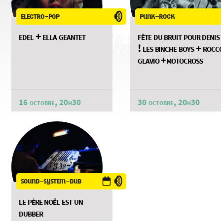
electro-pop
punk-rock
edel + ella geantet
fête du bruit pour denis
! les binche boys + rocc
glavio +motocross
16 octobre, 20h30
30 octobre, 20h30
sound-system-dub
le père noël est un
dubber