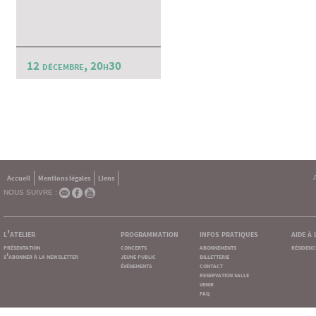
12 décembre, 20h30
Accueil
Mentions légales
Liens
NOUS SUIVRE :
l'atelier
programmation
infos pratiques
aide à
présentation
concerts
abonnements
résidenc
s'abonner à la newsletter
jeune public
billetterie
événements
contact
reservation salle
venir
faq