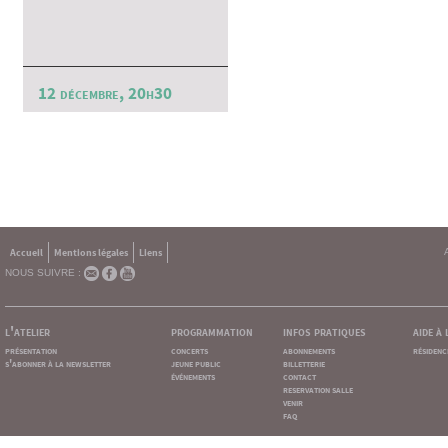
12 décembre, 20h30
Accueil
Mentions légales
Liens
NOUS SUIVRE :
l'atelier
programmation
infos pratiques
aide à
présentation
concerts
abonnements
résidenc
s'abonner à la newsletter
jeune public
billetterie
événements
contact
reservation salle
venir
faq