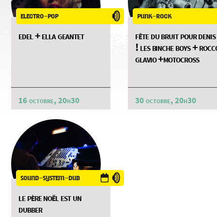
electro-pop
punk-rock
edel + ella geantet
fête du bruit pour denis
! les binche boys + rocc
glavio +motocross
16 octobre, 20h30
30 octobre, 20h30
sound-system-dub
le père noël est un
dubber