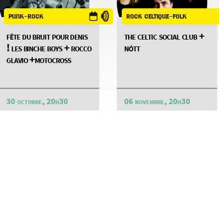
punk-rock
rock celtique-folk
fête du bruit pour denis
the celtic social club +
! les binche boys + rocco
nótt
glavio +motocross
30 octobre, 20h30
06 novembre, 20h30