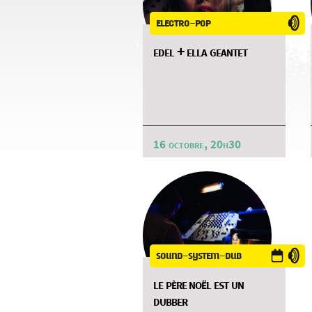
electro-pop
edel + ella geantet
16 octobre, 20h30
sound-system-dub
le père noël est un
dubber