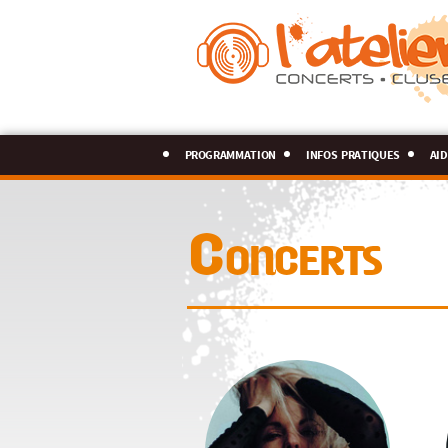
programmation
infos pratiques
aid
Concerts