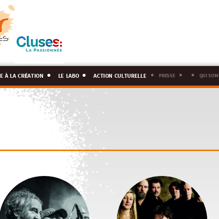
e à la création
le labo
action culturelle
presse
qui som