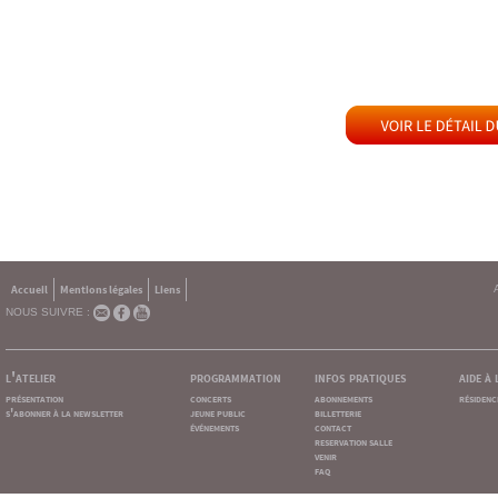
Accueil
Mentions légales
Liens
NOUS SUIVRE :
l'atelier
programmation
infos pratiques
aide à
présentation
concerts
abonnements
résidenc
s'abonner à la newsletter
jeune public
billetterie
événements
contact
reservation salle
venir
faq