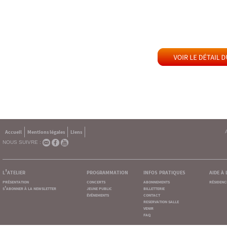
Accueil
Mentions légales
Liens
NOUS SUIVRE :
l'atelier
programmation
infos pratiques
aide à
présentation
concerts
abonnements
résidenc
s'abonner à la newsletter
jeune public
billetterie
événements
contact
reservation salle
venir
faq