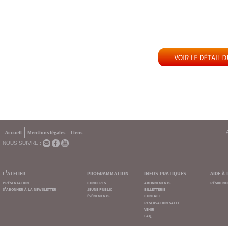
Accueil
Mentions légales
Liens
NOUS SUIVRE :
l'atelier
programmation
infos pratiques
aide à
présentation
concerts
abonnements
résidenc
s'abonner à la newsletter
jeune public
billetterie
événements
contact
reservation salle
venir
faq