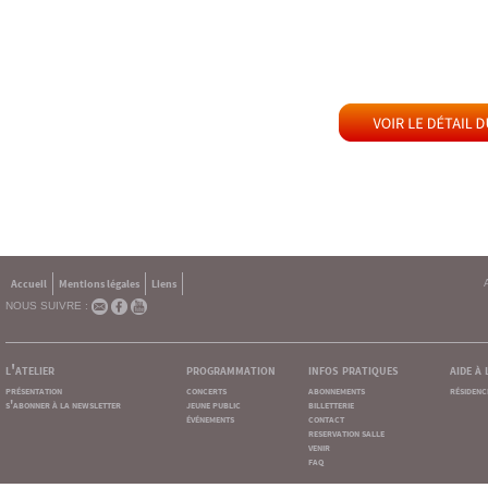
Accueil
Mentions légales
Liens
NOUS SUIVRE :
l'atelier
programmation
infos pratiques
aide à
présentation
concerts
abonnements
résidenc
s'abonner à la newsletter
jeune public
billetterie
événements
contact
reservation salle
venir
faq