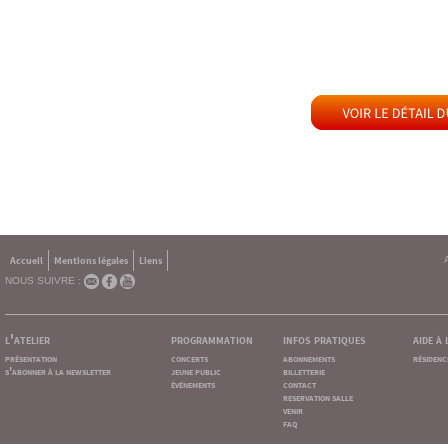
Accueil
Mentions légales
Liens
NOUS SUIVRE :
l'atelier
programmation
infos pratiques
aide à
présentation
concerts
abonnements
résidenc
s'abonner à la newsletter
jeune public
billetterie
événements
contact
reservation salle
venir
faq