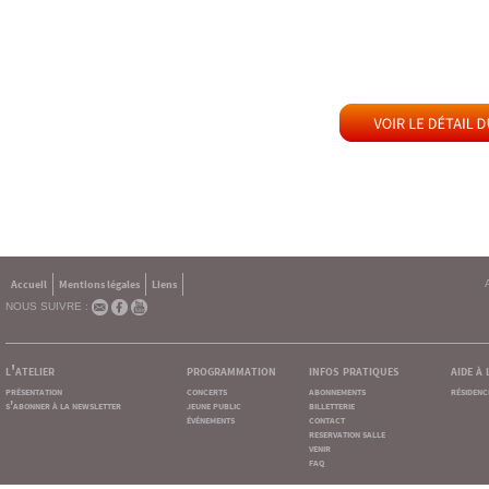
Accueil
Mentions légales
Liens
NOUS SUIVRE :
l'atelier
programmation
infos pratiques
aide à
présentation
concerts
abonnements
résidenc
s'abonner à la newsletter
jeune public
billetterie
événements
contact
reservation salle
venir
faq