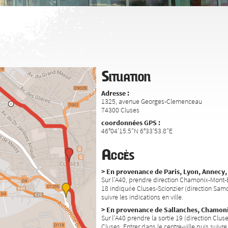
Situation
Adresse :
1325, avenue Georges-Clemenceau
74300 Cluses
coordonnées GPS :
46°04'15.5"N 6°33'53.8"E
Accès
> En provenance de Paris, Lyon, Annecy,
Sur l’A40, prendre direction Chamonix-Mont-Bl
18 indiquée Cluses-Scionzier (direction Samoë
suivre les indications en ville.
> En provenance de Sallanches, Chamonix,
Sur l’A40 prendre la sortie 19 (direction Clus
Cluses. Entrer dans le centre-ville puis suivre