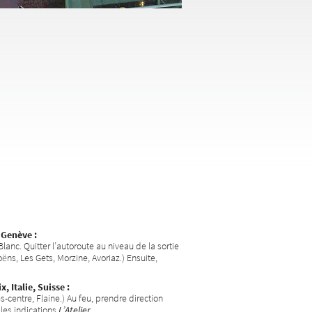
 Genève :
anc. Quitter l’autoroute au niveau de la sortie
ns, Les Gets, Morzine, Avoriaz.) Ensuite,
 Italie, Suisse :
es-centre, Flaine.) Au feu, prendre direction
 les indications
L’Atelier
.