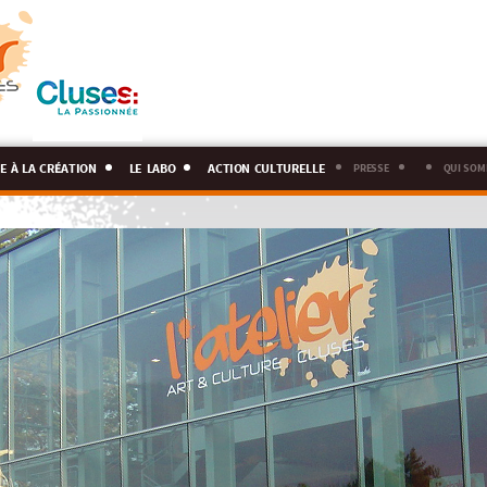
e à la création
le labo
action culturelle
presse
qui som