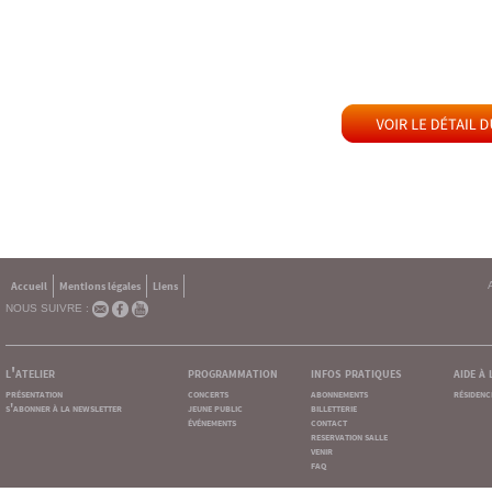
Accueil
Mentions légales
Liens
NOUS SUIVRE :
l'atelier
programmation
infos pratiques
aide à
présentation
concerts
abonnements
résidenc
s'abonner à la newsletter
jeune public
billetterie
événements
contact
reservation salle
venir
faq