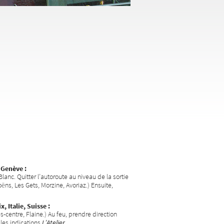
 Genève :
anc. Quitter l’autoroute au niveau de la sortie
ns, Les Gets, Morzine, Avoriaz.) Ensuite,
 Italie, Suisse :
es-centre, Flaine.) Au feu, prendre direction
 les indications
L’Atelier
.