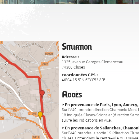
Situation
Adresse :
1325, avenue Georges-Clemenceau
74300 Cluses
coordonnées GPS :
46°04'15.5"N 6°33'53.8"E
Accès
> En provenance de Paris, Lyon, Annecy,
Sur l’A40, prendre direction Chamonix-Mont-Bl
18 indiquée Cluses-Scionzier (direction Samoë
suivre les indications en ville.
> En provenance de Sallanches, Chamonix,
Sur l’A40 prendre la sortie 19 (direction Clus
Cluses. Entrer dans le centre-ville puis suivre