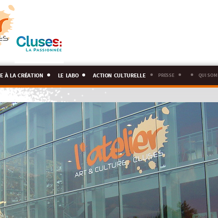
e à la création
le labo
action culturelle
presse
qui som