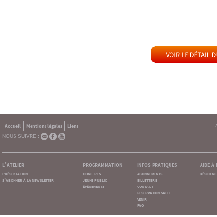
Accueil
Mentions légales
Liens
NOUS SUIVRE :
l'atelier
programmation
infos pratiques
aide à
présentation
concerts
abonnements
résidenc
s'abonner à la newsletter
jeune public
billetterie
événements
contact
reservation salle
venir
faq