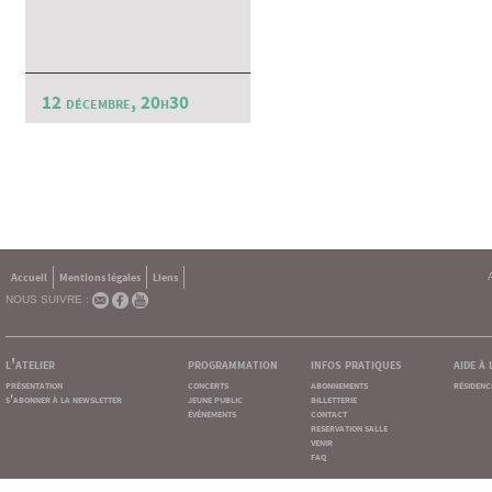
12 décembre, 20h30
Accueil
Mentions légales
Liens
NOUS SUIVRE :
l'atelier
programmation
infos pratiques
aide à
présentation
concerts
abonnements
résidenc
s'abonner à la newsletter
jeune public
billetterie
événements
contact
reservation salle
venir
faq