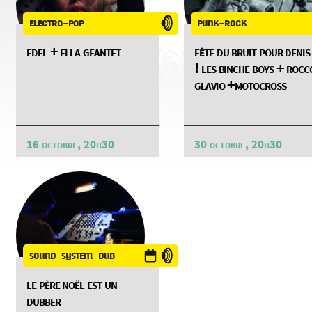
electro-pop
punk-rock
edel + ella geantet
fête du bruit pour denis
! les binche boys + rocc
glavio +motocross
16 octobre, 20h30
30 octobre, 20h30
sound-system-dub
le père noël est un
dubber