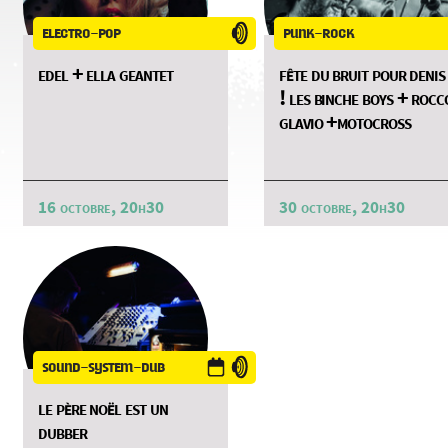
electro-pop
punk-rock
edel + ella geantet
fête du bruit pour denis
! les binche boys + rocc
glavio +motocross
16 octobre, 20h30
30 octobre, 20h30
sound-system-dub
le père noël est un
dubber