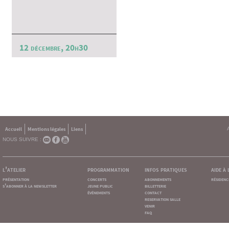
12 décembre, 20h30
Accueil
Mentions légales
Liens
NOUS SUIVRE :
l'atelier
programmation
infos pratiques
aide à
présentation
concerts
abonnements
résidenc
s'abonner à la newsletter
jeune public
billetterie
événements
contact
reservation salle
venir
faq