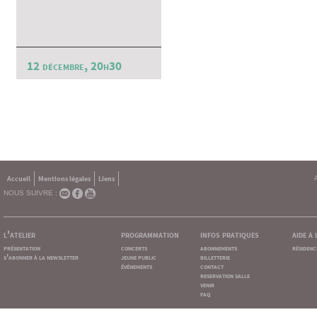
12 décembre, 20h30
Accueil
Mentions légales
Liens
NOUS SUIVRE :
l'atelier
programmation
infos pratiques
aide à
présentation
concerts
abonnements
résidenc
s'abonner à la newsletter
jeune public
billetterie
événements
contact
reservation salle
venir
faq