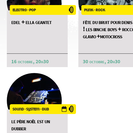
electro-pop
punk-rock
edel + ella geantet
fête du bruit pour denis
! les binche boys + rocc
glavio +motocross
16 octobre, 20h30
30 octobre, 20h30
sound-system-dub
le père noël est un
dubber